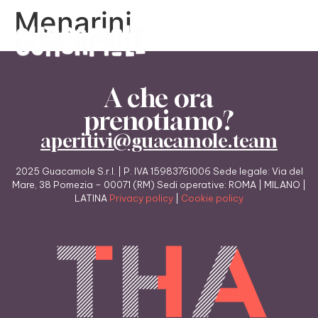
Menarini
A che ora
prenotiamo?
aperitivi@guacamole.team
2025 Guacamole S.r.l. | P. IVA 15983761006 Sede legale: Via del
Mare, 38 Pomezia – 00071 (RM) Sedi operative: ROMA | MILANO |
LATINA
Privacy policy
|
Cookie policy