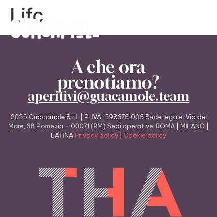
Lifc
A che ora
prenotiamo?
aperitivi@guacamole.team
2025 Guacamole S.r.l. | P. IVA 15983761006 Sede legale: Via del
Mare, 38 Pomezia – 00071 (RM) Sedi operative: ROMA | MILANO |
LATINA
Privacy policy
|
Cookie policy