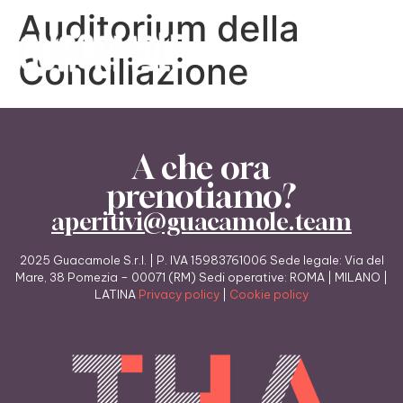
Auditorium della
Conciliazione
A che ora
prenotiamo?
aperitivi@guacamole.team
2025 Guacamole S.r.l. | P. IVA 15983761006 Sede legale: Via del
Mare, 38 Pomezia – 00071 (RM) Sedi operative: ROMA | MILANO |
LATINA
Privacy policy
|
Cookie policy